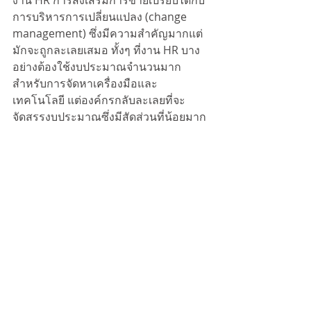
งาน HR การส่งเสริมการขายเปรียบได้กับ
การบริหารการเปลี่ยนแปลง (change 
management) ซึ่งมีความสำคัญมากแต่
มักจะถูกละเลยเสมอ ทั้งๆ ที่งาน HR บาง
อย่างต้องใช้งบประมาณจำนวนมาก
สำหรับการจัดหาเครื่องมือและ
เทคโนโลยี แต่องค์กรกลับละเลยที่จะ
จัดสรรงบประมาณซึ่งมีสัดส่วนที่น้อยมาก
เทียบกับเงินลงทุนด้านฮาร์ดแวร์ เพื่อ
กระตุ้นให้เกิดการยอมรับ สร้างความ
มั่นใจ และ เตรียมความพร้อมให้กับ
พนักงาน Promotion ใน 4Ps กลายเป็น 
communication ใน 4Cs ยุค customer 
centric และ virality ใน 4Vs สำหรับยุค
ดิจิทัล 
ซึ่งสะท้อนให้เห็นว่า การโฆษณา 
ประชาสัมพันธ์ และ ส่งเสริมการ
ขายที่เป็นการสื่อสารแบบทาง